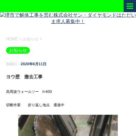
HOME
>
お知らせ
>
お知らせ
投稿日：
2020年6月11日
ヨウ壁 撤去工事
高周波ウォールソー t=400
切断作業 折り返し地点 通過中